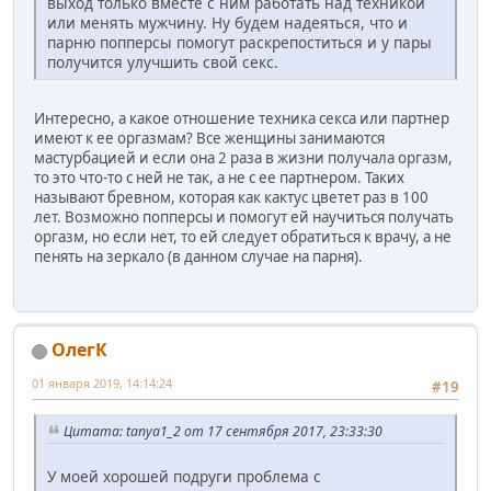
выход только вместе с ним работать над техникой
или менять мужчину. Ну будем надеяться, что и
парню попперсы помогут раскрепоститься и у пары
получится улучшить свой секс.
Интересно, а какое отношение техника секса или партнер
имеют к ее оргазмам? Все женщины занимаются
мастурбацией и если она 2 раза в жизни получала оргазм,
то это что-то с ней не так, а не с ее партнером. Таких
называют бревном, которая как кактус цветет раз в 100
лет. Возможно попперсы и помогут ей научиться получать
оргазм, но если нет, то ей следует обратиться к врачу, а не
пенять на зеркало (в данном случае на парня).
ОлегК
01 января 2019, 14:14:24
#19
Цитата: tanya1_2 от 17 сентября 2017, 23:33:30
У моей хорошей подруги проблема с