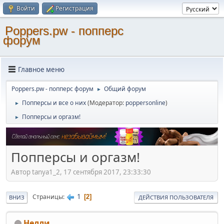
Войти
Регистрация
Poppers.pw - попперс
форум
Главное меню
Poppers.pw - попперс форум
Общий форум
►
Попперсы и все о них
(Модератор:
poppersonline
)
►
Попперсы и оргазм!
►
Попперсы и оргазм!
Автор tanya1_2, 17 сентября 2017, 23:33:30
1
Страницы
2
ВНИЗ
ДЕЙСТВИЯ ПОЛЬЗОВАТЕЛЯ
Нелли