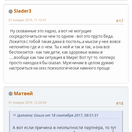
Slader3
01 января 2019, 11:16:47
#17
Ну скованные это ладно, а вот не могущие
сосредоточиться на чем то одном - вот это прjсто беда.
Ложится с тобой такая дама в постель,а мысли у нее вовсе
непонятно где и о чем. Ты к ней и так и так, а она все
беспокоится - как там дети, как здоровье мамы и
....вообще как там ситуация в Мире! Вот тут то попперс
просто находка я бы сказал. Мужчинам в целом думаю
настроиться на секс психологически намного проще
Матвей
01 января 2019, 12:26:04
#18
Цитата: Ольга от 18 сентября 2017, 09:51:31
А вот если причина в неопытности партнёра, то тут