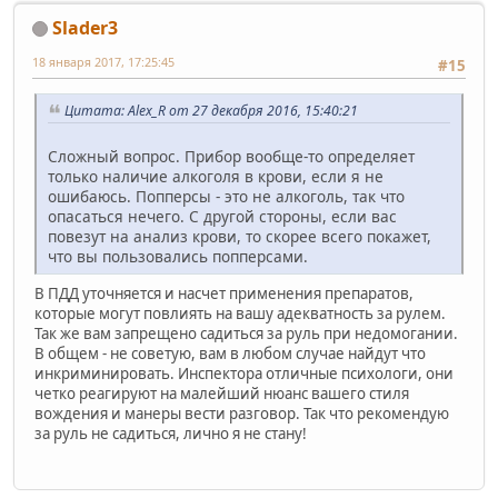
Slader3
18 января 2017, 17:25:45
#15
Цитата: Alex_R от 27 декабря 2016, 15:40:21
Сложный вопрос. Прибор вообще-то определяет
только наличие алкоголя в крови, если я не
ошибаюсь. Попперсы - это не алкоголь, так что
опасаться нечего. С другой стороны, если вас
повезут на анализ крови, то скорее всего покажет,
что вы пользовались попперсами.
В ПДД уточняется и насчет применения препаратов,
которые могут повлиять на вашу адекватность за рулем.
Так же вам запрещено садиться за руль при недомогании.
В общем - не советую, вам в любом случае найдут что
инкриминировать. Инспектора отличные психологи, они
четко реагируют на малейший нюанс вашего стиля
вождения и манеры вести разговор. Так что рекомендую
за руль не садиться, лично я не стану!