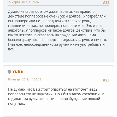
05 марта 2017, 14:26:07
#22
Думаю не стоит об этом даже парится, как правило
действие попперсов не очень уж и долгое. Употребляли
вы попперс или нет, перед тем как сесть за руль,
гаишники не как, не проверят, поверьте мне. Это же не
алкоголь. У попперсов не такое долгое действие, что бы
как то негативно сказалось на вождении авто. Сама
бывало сразу после попперсов садилась за руль и нечего.
Главное, непосредственно за рулем их не употреблять и
все.
Yulia
18 января 2019, 14:36:12
#23
Не думаю, что Вам стоит опасаться на этот счёт, ведь
попперсы это не наркотик. Но я бы в таком состоянии не
садилась за руль, всё - таки перевозбуждение плохой
попутчик.