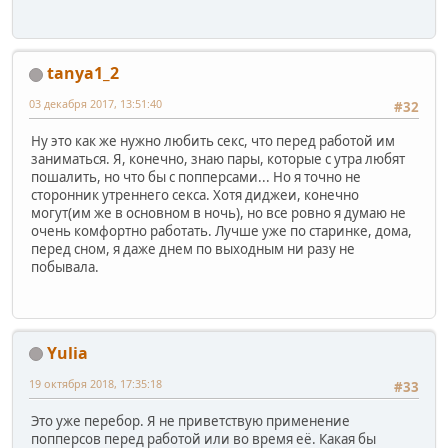
tanya1_2
03 декабря 2017, 13:51:40
#32
Ну это как же нужно любить секс, что перед работой им
заниматься. Я, конечно, знаю пары, которые с утра любят
пошалить, но что бы с попперсами... Но я точно не
сторонник утреннего секса. Хотя диджеи, конечно
могут(им же в основном в ночь), но все ровно я думаю не
очень комфортно работать. Лучше уже по старинке, дома,
перед сном, я даже днем по выходным ни разу не
побывала.
Yulia
19 октября 2018, 17:35:18
#33
Это уже перебор. Я не приветствую применение
попперсов перед работой или во время её. Какая бы