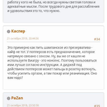
работа у кого не была, но всегда нужны светлая голова и
адекватные мысли. После трудового дня для расслабления
и удовольствия это то, что нужно.
Каспер
21 октября 2018, 20:44:56
#34
Это примерно как пить шампанское из презерватива -
кайф не тот. У попперсов есть предназначение, которое
напрямую связано с сексом. Ну, вы же от кашля не
используете Виагру - это нонсенс. Поэтому пользоваться
ими лучше согласно инструкции. А диджей под
действием попперсов может пальцы в розетку воткнуть,
чтобы усилить оргазм, а там пожар или реанимация. Оно
вам надо?
PaZan
21 октября 2018, 23:50:58
#35