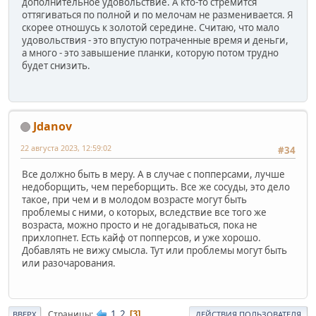
дополнительное удовольствие. А кто-то стремится
оттягиваться по полной и по мелочам не разменивается. Я
скорее отношусь к золотой середине. Считаю, что мало
удовольствия - это впустую потраченные время и деньги,
а много - это завышение планки, которую потом трудно
будет снизить.
Jdanov
22 августа 2023, 12:59:02
#34
Все должно быть в меру. А в случае с попперсами, лучше
недоборщить, чем переборщить. Все же сосуды, это дело
такое, при чем и в молодом возрасте могут быть
проблемы с ними, о которых, вследствие все того же
возраста, можно просто и не догадываться, пока не
прихлопнет. Есть кайф от попперсов, и уже хорошо.
Добавлять не вижу смысла. Тут или проблемы могут быть
или разочарования.
1
2
Страницы
3
ВВЕРХ
ДЕЙСТВИЯ ПОЛЬЗОВАТЕЛЯ