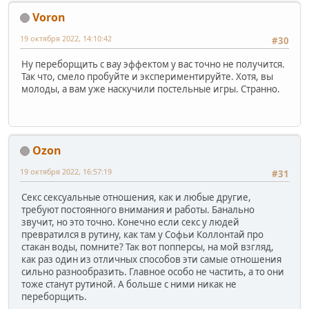
Voron
19 октября 2022, 14:10:42
#30
Ну переборщить с вау эффектом у вас точно не получится.
Так что, смело пробуйте и экспериментируйте. Хотя, вы
молоды, а вам уже наскучили постельные игры. Странно.
Ozon
19 октября 2022, 16:57:19
#31
Секс сексуальные отношения, как и любые другие,
требуют постоянного внимания и работы. Банально
звучит, но это точно. Конечно если секс у людей
превратился в рутину, как там у Софьи Коллонтай про
стакан воды, помните? Так вот попперсы, на мой взгляд,
как раз один из отличных способов эти самые отношения
сильно разнообразить. Главное особо не частить, а то они
тоже станут рутиной. А больше с ними никак не
переборщить.