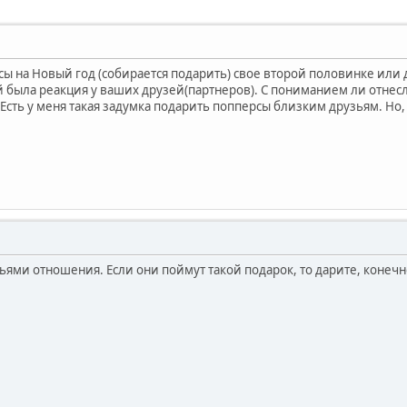
сы на Новый год (собирается подарить) свое второй половинке или 
й была реакция у ваших друзей(партнеров). С пониманием ли отнес
 Есть у меня такая задумка подарить попперсы близким друзьям. Но,
узьями отношения. Если они поймут такой подарок, то дарите, конеч