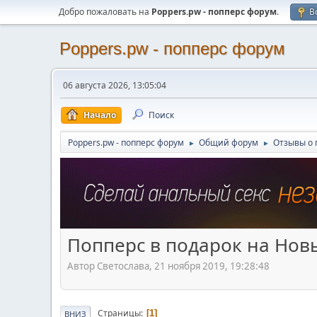
Добро пожаловать на
Poppers.pw - попперс форум
.
В
Poppers.pw - попперс форум
06 августа 2026, 13:05:04
Начало
Поиск
Poppers.pw - попперс форум
Общий форум
Отзывы о 
►
►
Попперс в подарок на Новы
Автор Светослава, 21 ноября 2019, 19:28:48
Страницы
1
ВНИЗ