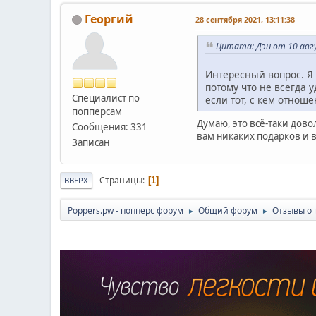
Георгий
28 сентября 2021, 13:11:38
Цитата: Дэн от 10 авгу
Интересный вопрос. Я 
потому что не всегда у
Специалист по
если тот, с кем отнош
попперсам
Думаю, это всё-таки дово
Сообщения: 331
вам никаких подарков и в
Записан
Страницы
1
ВВЕРХ
Poppers.pw - попперс форум
Общий форум
Отзывы о 
►
►