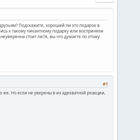
друзьям? Подскажите, хороший ли это подарок в
лись к такому пикантному подарку или восприняли
 неуверенна стоит ли?А, вы что думаете по этому
#1
но же. Но если не уверены в их адекватной реакции,