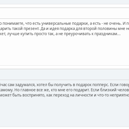
 понимаете, что есть универсальные подарки, а есть - не очень. И п
рить такой презент. Да и идея подарка для второй половины мне не
ет, лучше купить просто так, а не преурочивать к праздникам...
час сам задумался, хотел бы получить в подарок попперс. Если гово
самому. Но главное все же, кто мне его подарит. Если близкий человек
может быть воспринято, как переход на личности и что-то неприятн