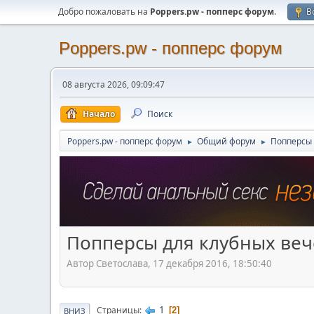
Добро пожаловать на
Poppers.pw - попперс форум
.
В
Poppers.pw - попперс форум
08 августа 2026, 09:09:47
Начало
Поиск
Poppers.pw - попперс форум
Общий форум
Попперсы 
►
►
Попперсы для клубных веч
Автор Светослава, 17 декабря 2016, 18:50:40
1
Страницы
2
ВНИЗ