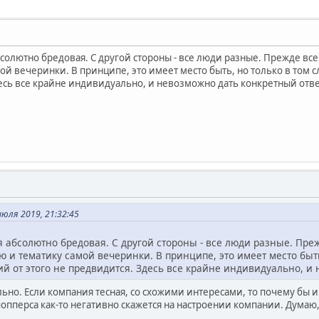
абсолютно бредовая. С другой стороны - все люди разные. Прежде в
й вечеринки. В принципе, это имеет место быть, но только в том с
десь все крайне индивидуально, и невозможно дать конкретный отве
юля 2019, 21:32:45
я абсолютно бредовая. С другой стороны - все люди разные. Пр
и тематику самой вечеринки. В принципе, это имеет место быть,
й от этого не предвидится. Здесь все крайне индивидуально, и 
ьно. Если компания тесная, со схожими интересами, то почему бы и 
пперса как-то негативно скажется на настроении компании. Думаю,