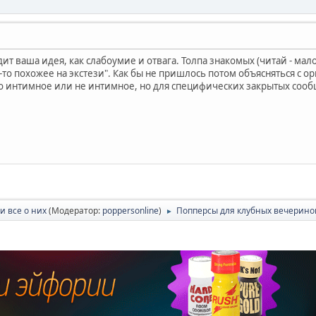
ит ваша идея, как слабоумие и отвага. Толпа знакомых (читай - мал
то похожее на экстези". Как бы не пришлось потом объясняться с о
о интимное или не интимное, но для специфических закрытых сооб
и все о них
(Модератор:
poppersonline
)
Попперсы для клубных вечерино
►