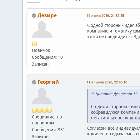
Дезире
19 июля 2019, 21:32:45
С одной стороны - идея 
компанию и тематику само
этого не предвидится. З
Новичок
Сообщения: 10
Записан
Георгий
11 апреля 2020, 22:46:10
Цитата: Дезире от 19 и
С одной стороны - иде
собравшуюся компанию 
Специалист по
негативных последстви
попперсам
Согласен, всё индивидуал
Сообщения: 331
количество вдыхаемого по
Записан