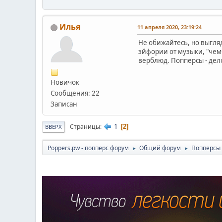
Илья
11 апреля 2020, 23:19:24
Не обижайтесь, но выгляд
эйфории от музыки, "чем-
верблюд. Попперсы - дел
Новичок
Сообщения: 22
Записан
1
Страницы
2
ВВЕРХ
Poppers.pw - попперс форум
Общий форум
Попперсы 
►
►