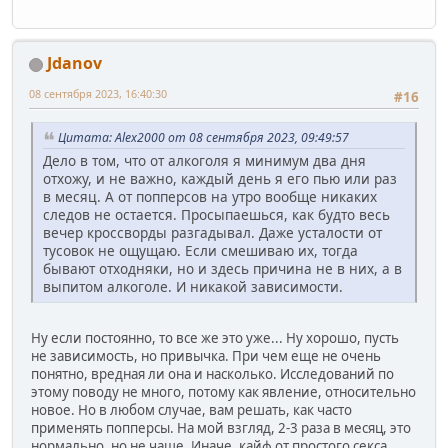
Jdanov
08 сентября 2023, 16:40:30
#16
Цитата: Alex2000 от 08 сентября 2023, 09:49:57
Дело в том, что от алкоголя я минимум два дня
отхожу, и не важно, каждый день я его пью или раз
в месяц. А от попперсов на утро вообще никаких
следов не остается. Просыпаешься, как будто весь
вечер кроссворды разгадывал. Даже усталости от
тусовок не ощущаю. Если смешиваю их, тогда
бывают отходняки, но и здесь причина не в них, а в
выпитом алкоголе. И никакой зависимости.
Ну если постоянно, то все же это уже... Ну хорошо, пусть
не зависимость, но привычка. При чем еще не очень
понятно, вредная ли она и насколько. Исследований по
этому поводу не много, потому как явление, относительно
новое. Но в любом случае, вам решать, как часто
применять попперсы. На мой взгляд, 2-3 раза в месяц, это
нормально, но не чаще. Иначе, кайф от простого секса