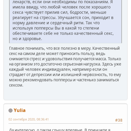
лекарств, если они необходимы по показаниям. Я
имела ввиду, что любой человек после хорошего
секса чувствует прилив сил, бодрости, меньше
реагирует на стрессы. Улучшается сон, приходит в
норму давление и сердечный ритм. Так что
используя попперсы Вы в какой то степени
обеспечиваете себе не только качественный секс,
но и здоровье.
Главное понимать, что все полезно в меру. Качественный
секс на самом деле может приносить пользу, ведь
снимается стресс и удовольствия получается масса. Только
на организм это достаточно серьезная нагрузка. Здесь уже
каждый человек индивидуален, например если он
страдает от депрессии или излишней нервозность, то ему
можно рекомендовать попперсы и частенько заниматься
сексом.
Yulia
02 сентября 2020, 08:36:41
#38
Да интересно, о таком слышу впервые. В принципе я