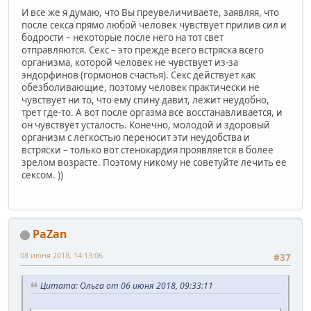
И все же я думаю, что Вы преувеличиваете, заявляя, что
после секса прямо любой человек чувствует прилив сил и
бодрости – некоторые после него на тот свет
отправляются. Секс – это прежде всего встряска всего
организма, которой человек не чувствует из-за
эндорфинов (гормонов счастья). Секс действует как
обезболивающие, поэтому человек практически не
чувствует ни то, что ему спину давит, лежит неудобно,
трет где-то. А вот после оргазма все восстанавливается, и
он чувствует усталость. Конечно, молодой и здоровый
организм с легкостью переносит эти неудобства и
встряски – только вот стенокардия проявляется в более
зрелом возрасте. Поэтому никому не советуйте лечить ее
сексом. ))
PaZan
08 июня 2018, 14:13:06
#37
Цитата: Ольга от 06 июня 2018, 09:33:11