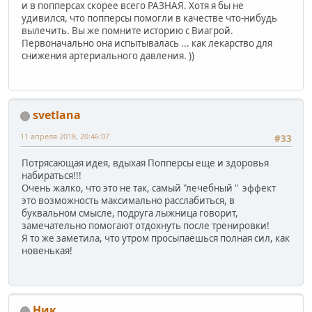
и в попперсах скорее всего РАЗНАЯ. Хотя я бы не
удивился, что попперсы помогли в качестве что-нибудь
вылечить. Вы же помните историю с Виагрой.
Первоначально она испытывалась ... как лекарство для
снижения артериального давления. ))
svetlana
11 апреля 2018, 20:46:07
#33
Потрясающая идея, вдыхая Попперсы еще и здоровья
набираться!!!
Очень жалко, что это не так, самый "лечебный " эффект
это возможность максимально расслабиться, в
буквальном смысле, подруга лыжница говорит,
замечательно помогают отдохнуть после тренировки!
Я то же заметила, что утром просыпаешься полная сил, как
новенькая!
Ник