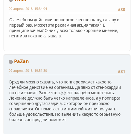
09 апреля 2018, 15:34:04
#30
О лечебном действии попперсов честно скажу, слышу в
первый раз. Может эта рекламная акция такая? В
принципе зачем? О них у всех только хорошее мнение,
негатива пока не слышала.
PaZan
09 апреля 2018, 19:51:30
#31
Вряд ли можно сказать, что попперс окажет какое то
лечебное действие на организм. Да явно от стенокардии
он не избавит. Разве что эффект плацебо может быть.
Лечение должно быть четко направленное. а у попперса
совершенно другая задача, с которой он прекрасно
справляется. Он помогает в интимной жизни получать
больше удовольствия. Но вылечить какую то серьезную
болезнь он вряд ли поможет.