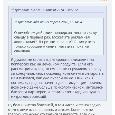
Цитата: Ник от 11 апреля 2018, 23:07:12
Цитата: Yulia от 09 апреля 2018, 15:34:04
О лечебном действии попперсов честно скажу,
слышу в первый раз. Может эта рекламная
акция такая? В принципе зачем? О них у всех
только хорошее мнение, негатива пока не
слышала.
Я думаю, не стоит акцентировать внимание на
попперсах как на лечебном продукте. Если его
рассматривать так, то путь лежит прямиком к врачу
за консультацией, поскольку компоненты лекарств в
нем имеются, как уже писали ниже. Они, как я
понимаю, предназначены для стимуляции, причем
возможно даже больше психологической, интимной
близости партнеров. А лечить стенокардию нужно
нитроглицерином)))
Ну большинство болезней, в том числе и стенокардию,
можно лечить качественным сексом. Конечно я не
говорю, что нужно отказаться от лекарств, если они