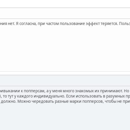
ия нет. Я согласна, при частом пользование эффект теряется. Польз
привыкании к попперсам, а у меня много знакомых их принимают. Но
, то тут у каждого индивидуально. Если использовать в разумных п
 должно. Можно чередовать разные марки попперсов, чтобы не при