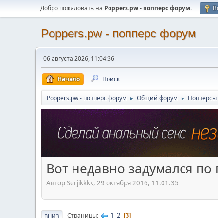
Добро пожаловать на
Poppers.pw - попперс форум
.
В
Poppers.pw - попперс форум
06 августа 2026, 11:04:36
Начало
Поиск
Poppers.pw - попперс форум
Общий форум
Попперсы 
►
►
Вот недавно задумался по 
Автор Serjikkkk, 29 октября 2016, 11:01:35
1
2
Страницы
3
ВНИЗ