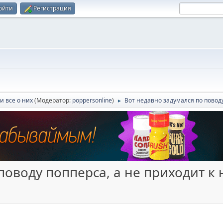
ойти
Регистрация
и все о них
(Модератор:
poppersonline
)
Вот недавно задумался по повод
►
поводу попперса, а не приходит к