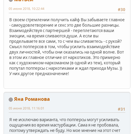
05 июня 2018, 10:22:44
#30
В своем стремлении получить кайф Вы забываете главное
- самоудовлетворение и секс это две большие разницы.
Взаимодействуя с партнершей - переплетаются ваши
эмоции, на время сливаются души. А если вы
проделываете все сами, то с чем вы сливаетесь - с рукой?
Смысл попперсов в том, чтобы усилить взаимодействие
двух личностей, чтобы они оказались на одной волне. Вот
в этом их главное отличие от наркотиков. Это примерно
как с художником-наркоманом (в одной из тем), который
попутал попперсы с наркотиками и ждал прихода Музы. ))
У них другое предназначение!
Яна Романова
05 июня 2018, 11:16:01
#31
Я не исключаю варианта, что попперсы могут усиливать
ощущения во время мастурбации. Сама я не пробовала,
поэтому утверждать не буду. Но мое мнение на этот счет