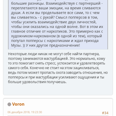
большие разницы. Взаимодействуя с партнершей -
переплетаются ваши эмоции, на время сливаются
души. А если вы проделываете все сами, то с чем
вы сливаетесь - с рукой? Смысл попперсов в том,
чтобы усилить взаимодействие двух личностей,
чтобы они оказались на одной волне. Вот в этом их
главное отличие от наркотиков. Это примерно как с
художником-наркоманом (в одной из тем), который
попутал попперсы с наркотиками и ждал прихода
Музы. )) У них другое предназначение!
Некоторые люди никак не могут себе найти партнера,
поэтому занимаются мастурбацией. Это нормально, кому
то это помогает снять стресс, успокоится и удовлетворять
самого себя. Конечно не стоит на этом зацикливаться,
ведь потом может пропасть охота заводить отношения, но
попперсы и при мастурбации усиливают ощущения и ты
больше удовольствия получаешь.
Voron
06 декабря 2018, 19:23:30
#34