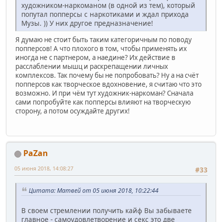
художником-наркоманом (в одной из тем), который
попутал попперсы с наркотиками и ждал прихода
Музы. )) У них другое предназначение!
Я думаю не стоит быть таким категоричным по поводу
попперсов! А что плохого в том, чтобы применять их
иногда не с партнером, а наедине? Их действие в
расслаблении мышц и раскрепащении личных
комплексов. Так почему бы не попробовать? Ну а на счёт
попперсов как творческое вдохновение, я считаю что это
возможно. И при чём тут художник-наркоман? Сначала
сами попробуйте как попперсы влияют на творческую
сторону, а потом осуждайте других!
PaZan
05 июня 2018, 14:08:27
#33
Цитата: Матвей от 05 июня 2018, 10:22:44
В своем стремлении получить кайф Вы забываете
главное - самоудовлетворение и секс это две