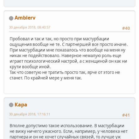
Amblerv
30 декабря 2018, 08:40:57
#40
Пробовал и так и так, но просто при мастурбации
ощущения вообще не те. С партнершей все просто иначе.
При мастурбации мне показалось что вообще на меня ну
никак не подействовало. Наверное немалую роль еще
играет психологический настрой, а с женщиной он как ни
крути вообще иной.
Так что советую не тратить просто так, ярче от этого не
станет. По крайней мере у меня так.
Кара
30 декабря 2018, 17:16:11
#41
Вполне допустимо такое использование. В мастурбации
не вижу ничего ужасного. Если, например, у человека нет
партнера и он не хочет случайных связей, то лучше уж