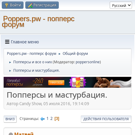
Войти
Регистрация
Poppers.pw - попперс
форум
Главное меню
Poppers.pw - попперс форум
Общий форум
►
Попперсы и все о них
(Модератор:
poppersonline
)
►
Попперсы и мастурбация.
►
Попперсы и мастурбация.
Автор Candy Show, 05 июля 2016, 19:14:09
1
2
Страницы
3
ВНИЗ
ДЕЙСТВИЯ ПОЛЬЗОВАТЕЛЯ
Матвей