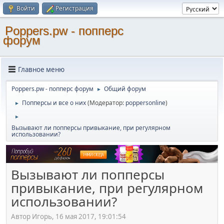
Войти
Регистрация
Poppers.pw - попперс
форум
Главное меню
Poppers.pw - попперс форум
Общий форум
►
Попперсы и все о них
(Модератор:
poppersonline
)
►
►
Вызывают ли попперсы привыкание, при регулярном
использовании?
Вызывают ли попперсы
привыкание, при регулярном
использовании?
Автор Игорь, 16 мая 2017, 19:01:54