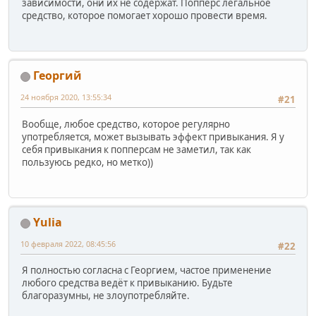
зависимости, они их не содержат. Попперс легальное
средство, которое помогает хорошо провести время.
Георгий
24 ноября 2020, 13:55:34
#21
Вообще, любое средство, которое регулярно
употребляется, может вызывать эффект привыкания. Я у
себя привыкания к попперсам не заметил, так как
пользуюсь редко, но метко))
Yulia
10 февраля 2022, 08:45:56
#22
Я полностью согласна с Георгием, частое применение
любого средства ведёт к привыканию. Будьте
благоразумны, не злоупотребляйте.