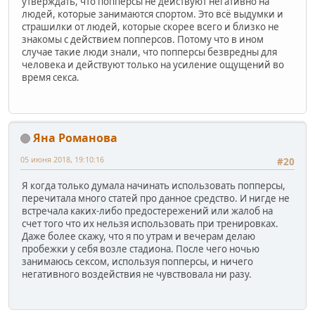
утверждать, что попперсы не действуют негативно на
людей, которые занимаются спортом. Это всё выдумки и
страшилки от людей, которые скорее всего и близко не
знакомы с действием попперсов. Потому что в ином
случае такие люди знали, что попперсы безвредны для
человека и действуют только на усиление ощущений во
время секса.
Яна Романова
05 июня 2018, 19:10:16
#20
Я когда только думала начинать использовать попперсы,
перечитала много статей про данное средство. И нигде не
встречала каких-либо предостережений или жалоб на
счет того что их нельзя использовать при тренировках.
Даже более скажу, что я по утрам и вечерам делаю
пробежки у себя возле стадиона. После чего ночью
занимаюсь сексом, используя попперсы, и ничего
негативного воздействия не чувствовала ни разу.