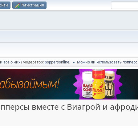
ойти
Регистрация
и все о них
(Модератор:
poppersonline
)
Можно ли использовать попперс
►
пперсы вместе с Виагрой и афрод