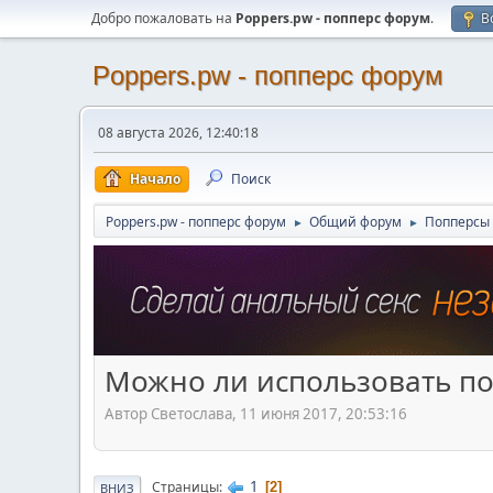
Добро пожаловать на
Poppers.pw - попперс форум
.
В
Poppers.pw - попперс форум
08 августа 2026, 12:40:18
Начало
Поиск
Poppers.pw - попперс форум
Общий форум
Попперсы 
►
►
Можно ли использовать по
Автор Светослава, 11 июня 2017, 20:53:16
1
Страницы
2
ВНИЗ