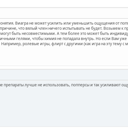
 понятия. Виагра не может усилить или уменьшить ощущения от поп
 причине, что вялый член ничего испытывать не будет. Возьмем к п
ии могут быть несовместимыми. А тем более это может быть индивид
ичными гелями, чтобы химия не попадала внутрь. Но если Вам уже с
Например, ролевые игры, флирт с другими (как игра на эту тему с му
е препараты лучше не использовать, попперсы и так усиливают о