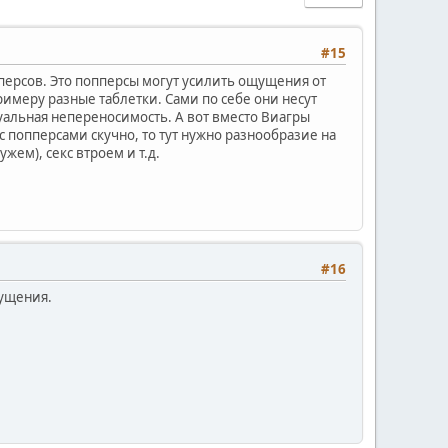
#15
персов. Это попперсы могут усилить ощущения от
римеру разные таблетки. Сами по себе они несут
уальная непереносимость. А вот вместо Виагры
 попперсами скучно, то тут нужно разнообразие на
жем), секс втроем и т.д.
#16
щущения.