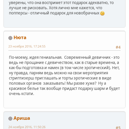
уверены, что она воспримет этот подарок адекватно, то
лучше не рисковать. Хотя лично мне кажется, что
попперсы - отличный подарок для новобрачных
Нюта
23 ноября 2016, 17:24:55
#4
По-моему, идея гениальная. Современный девичник - это
ведь не прощание с девичеством, как в старые времена, а
как-бы подготовка и намек (в том числе эротический). Нет,
ну правда, парням ведь можно на свои мероприятия
стриптизерш приглашать и торты эротические в виде
половых органов заказывать! Мы разве хуже? Ну а
красивое белье так вообще придаст подарку шарм и будет
очень кстати.
Ариша
24 ноября 2016, 11:50:26
#5