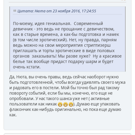
Цитата: Нюта от 23 ноября 2016, 17:24:55
По-моему, идея гениальная. Современный
девичник - это ведь не прощание с девичеством,
как в старые времена, а как-бы подготовка и намек
(в том числе эротический). Нет, ну правда, парням
ведь можно на свои мероприятия стриптизерш
приглашать и торты эротические в виде половых
органов заказывать! Мы разве хуже? Ну а красивое
белье так вообще придаст подарку шарм и будет
очень кстати.
Да, Нюта, вы очень правы, ведь сейчас наоборот нужно
быть подготовленной, чтобы всегда удивлять своего мужа
и радовать его в постели. Мой бы точно был рад такому
повороту событий, если бы мы, конечно, его еще не
опробовали. У нас такого шанса уже нет ( активные
пользователи как никак
). Думаю еще упаковать
флакончик как-нибудь оригинально, но пока еще думаю
как.