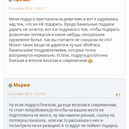
23 ноября 2016, 13:32:17
Меня подруга пригласила на девичник и вот я задумалась
над тем, что же ей подарить. Вроде банальные подарки
дарить не хочется, вот я и подумала о том, чтобы подарить
флакончик попперсов и какое-нибудь сексуальное
кружевное белье. Как вы считаете не слишком ли это?
Может такие вещи не дарятся и лучше обойтись
банальными поздравлениями, которые точно
воспримутся нормально. Кстати, подруга достаточно
близкая и вполне веселая и современная
.
Мария
23 ноября 2016, 13:57:31
#1
Ну если подруга близкая, да еще веселая и современная,
то стоит попробовать))) Но я бы на вашем месте ее
подготовила не много, ну там намеки разные, ссылку на
попперсы показала.. или как то рассказала о них и
посмотрела на ее реакцию! А то вдруг не поймет подарка,