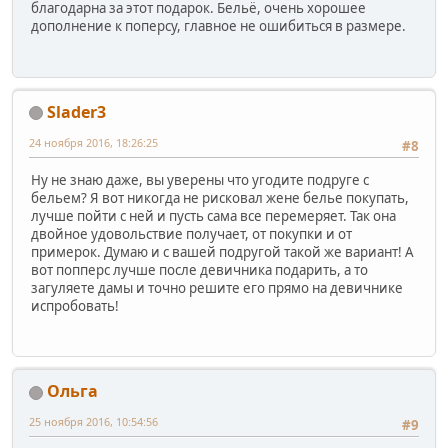
благодарна за этот подарок. Бельё, очень хорошее
дополнение к поперсу, главное не ошибиться в размере.
Slader3
24 ноября 2016, 18:26:25
#8
Ну не знаю даже, вы уверены что угодите подруге с
бельем? Я вот никогда не рисковал жене белье покупать,
лучше пойти с ней и пусть сама все перемеряет. Так она
двойное удовольствие получает, от покупки и от
примерок. Думаю и с вашей подругой такой же вариант! А
вот попперс лучше после девичника подарить, а то
загуляете дамы и точно решите его прямо на девичнике
испробовать!
Ольга
25 ноября 2016, 10:54:56
#9