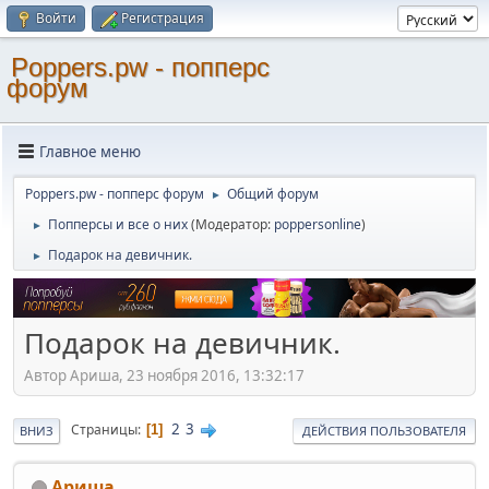
Войти
Регистрация
Poppers.pw - попперс
форум
Главное меню
Poppers.pw - попперс форум
Общий форум
►
Попперсы и все о них
(Модератор:
poppersonline
)
►
Подарок на девичник.
►
Подарок на девичник.
Автор Ариша, 23 ноября 2016, 13:32:17
2
3
Страницы
1
ВНИЗ
ДЕЙСТВИЯ ПОЛЬЗОВАТЕЛЯ
Ариша