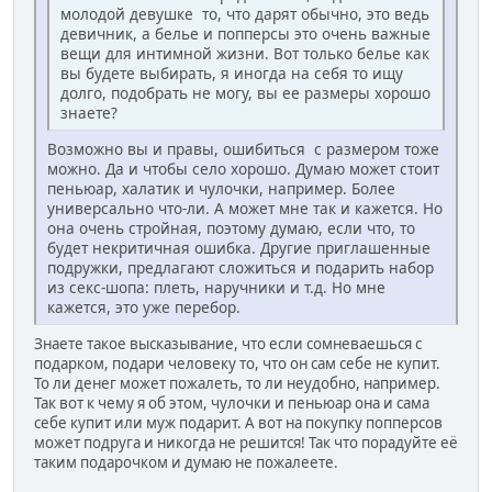
молодой девушке то, что дарят обычно, это ведь
девичник, а белье и попперсы это очень важные
вещи для интимной жизни. Вот только белье как
вы будете выбирать, я иногда на себя то ищу
долго, подобрать не могу, вы ее размеры хорошо
знаете?
Возможно вы и правы, ошибиться с размером тоже
можно. Да и чтобы село хорошо. Думаю может стоит
пеньюар, халатик и чулочки, например. Более
универсально что-ли. А может мне так и кажется. Но
она очень стройная, поэтому думаю, если что, то
будет некритичная ошибка. Другие приглашенные
подружки, предлагают сложиться и подарить набор
из секс-шопа: плеть, наручники и т.д. Но мне
кажется, это уже перебор.
Знаете такое высказывание, что если сомневаешься с
подарком, подари человеку то, что он сам себе не купит.
То ли денег может пожалеть, то ли неудобно, например.
Так вот к чему я об этом, чулочки и пеньюар она и сама
себе купит или муж подарит. А вот на покупку попперсов
может подруга и никогда не решится! Так что порадуйте её
таким подарочком и думаю не пожалеете.