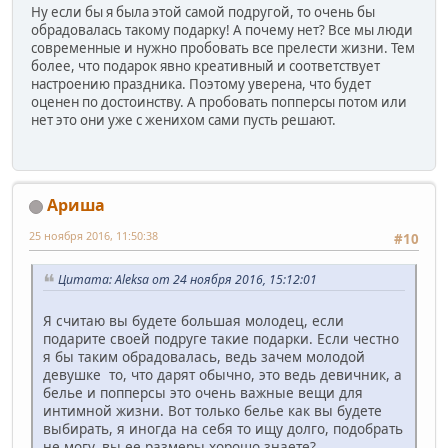
Ну если бы я была этой самой подругой, то очень бы
обрадовалась такому подарку! А почему нет? Все мы люди
современные и нужно пробовать все прелести жизни. Тем
более, что подарок явно креативный и соответствует
настроению праздника. Поэтому уверена, что будет
оценен по достоинству. А пробовать попперсы потом или
нет это они уже с женихом сами пусть решают.
Ариша
25 ноября 2016, 11:50:38
#10
Цитата: Aleksa от 24 ноября 2016, 15:12:01
Я считаю вы будете большая молодец, если
подарите своей подруге такие подарки. Если честно
я бы таким обрадовалась, ведь зачем молодой
девушке то, что дарят обычно, это ведь девичник, а
белье и попперсы это очень важные вещи для
интимной жизни. Вот только белье как вы будете
выбирать, я иногда на себя то ищу долго, подобрать
не могу, вы ее размеры хорошо знаете?