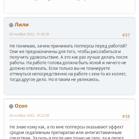
Лили
28 ноября 2022, 15:39:39
#37
Не понимаю, зачем принимать попперсы перед работой?
Они же предназначены для того, чтобы расслабиться и
получить удовольствие. А это как раз лучше делать после
работы. На работе голова должна быть ясной и ничего не
должно отвлекать. Если только вы не планируете
оттянуться непосредственно на работе с кем-то из коллег,
тогда другое дело. Но я таким не увлекаюсь.
Ozon
28 ноября 2022, 18:22:08
#38
Не знаю кому как, а по мне попперсы оказывают эффект
сродни седативным препаратам или антигистаминным
средствам. За руль я после них точно не сяду, да и перед