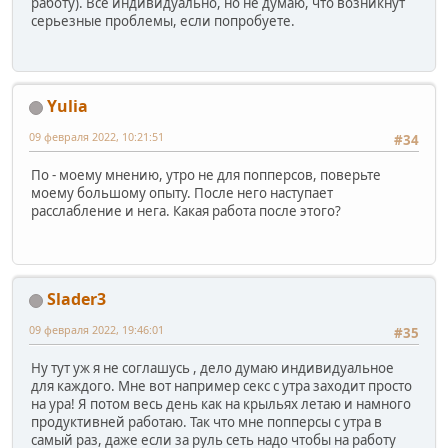
работу). Все индивидуально, но не думаю, что возникнут
серьезные проблемы, если попробуете.
Yulia
09 февраля 2022, 10:21:51
#34
По - моему мнению, утро не для попперсов, поверьте
моему большому опыту. После него наступает
расслабление и нега. Какая работа после этого?
Slader3
09 февраля 2022, 19:46:01
#35
Ну тут уж я не соглашусь , дело думаю индивидуальное
для каждого. Мне вот например секс с утра заходит просто
на ура! Я потом весь день как на крыльях летаю и намного
продуктивней работаю. Так что мне попперсы с утра в
самый раз, даже если за руль сеть надо чтобы на работу