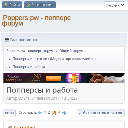
Войти
Регистрация
Poppers.pw - попперс
форум
Главное меню
Poppers.pw - попперс форум
Общий форум
►
Попперсы и все о них
(Модератор:
poppersonline
)
►
Попперсы и работа
►
Попперсы и работа
Автор Ольга, 31 января 2017, 13:54:22
1
2
4
Страницы
3
ВНИЗ
ДЕЙСТВИЯ ПОЛЬЗОВАТЕЛЯ
krisssdav