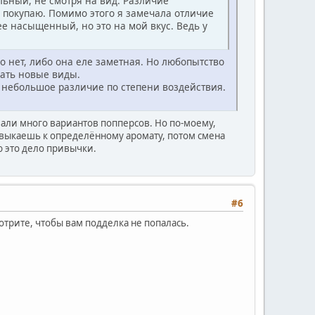
льный, не смотря на вид. Различие
 я покупаю. Помимо этого я замечала отличие
лее насыщенный, но это на мой вкус. Ведь у
 нет, либо она еле заметная. Но любопытство
вать новые виды.
 небольшое различие по степени воздействия.
али много вариантов попперсов. Но по-моему,
выкаешь к определённому аромату, потом смена
ю это дело привычки.
#6
отрите, чтобы вам подделка не попалась.