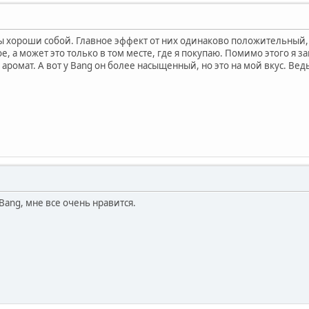
ы хороши собой. Главное эффект от них одинаково положительный, н
ое, а может это только в том месте, где я покупаю. Помимо этого я
й аромат. А вот у Bang он более насыщенный, но это на мой вкус. Ве
ang, мне все очень нравится.