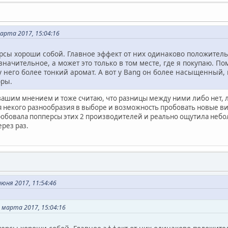
арта 2017, 15:04:16
рсы хороши собой. Главное эффект от них одинаково положитель
 значительное, а может это только в том месте, где я покупаю. П
у него более тонкий аромат. А вот у Bang он более насыщенный, н
оры.
с вашим мнением и тоже считаю, что разницы между ними либо нет, 
ся некого разнообразия в выборе и возможность пробовать новые в
пробовала попперсы этих 2 производителей и реально ощутила неб
рез раз.
юня 2017, 11:54:46
марта 2017, 15:04:16