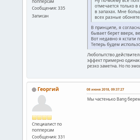
Ну по-моему все поп
попперсам
отмечается только в 
Сообщения: 335
в запахах. Мне больш
Записан
всех разные обонят
В принципе, я согласн
бывает берет вверх, в
Вот недавно я кстати 
Теперь будем использо
Любопытство действитель
эффект примерно одинако
резко заметна. Но по эм
Георгий
08 июня 2018, 09:37:27
Мы частенько Bang берем.
Специалист по
попперсам
Сообщения: 331