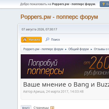
Добро пожаловать на
Poppers.pw - попперс форум
.
В
Poppers.pw - попперс форум
07 августа 2026, 07:30:17
Начало
Поиск
Poppers.pw - попперс форум
Общий форум
Отзывы о 
►
►
Ваше мнение о Bang и Buzz
Автор Ариша, 24 марта 2017, 14:03:48
Страницы
1
ВНИЗ