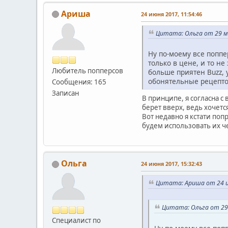
Ариша
24 июня 2017, 11:54:46
Цитата: Ольга от 29 м
Ну по-моему все поппе
только в цене, и то не
Любитель попперсов
больше приятен Buzz, 
обонятельные рецепт
Сообщения: 165
Записан
В принципе, я согласна 
берет вверх, ведь хочет
Вот недавно я кстати по
будем использовать их че
Ольга
24 июня 2017, 15:32:43
Цитата: Ариша от 24 и
Цитата: Ольга от 29 
Специалист по