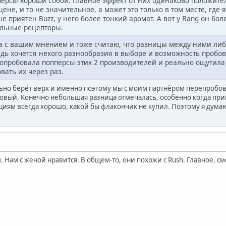
персы хороши собой. Главное эффект от них одинаково положите
цене, и то не значительное, а может это только в том месте, где
е приятен Buzz, у него более тонкий аромат. А вот у Bang он бо
ельные рецепторы.
а с вашим мнением и тоже считаю, что разницы между ними либо
едь хочется некого разнообразия в выборе и возможность пробо
попробовала попперсы этих 2 производителей и реально ощутила
вать их через раз.
но берёт верх и именно поэтому мы с моим партнёром перепробов
вый. Конечно небольшая разница отмечалась, особенно когда при
оциям всегда хорошо, какой бы флакончик не купил. Поэтому я дума
 Нам с женой нравится. В общем-то, они похожи с Rush. Главное, см