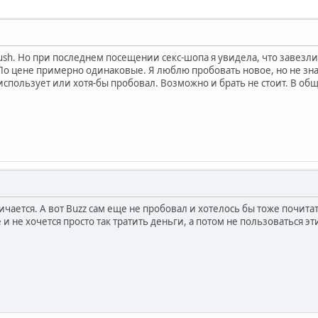
ush. Но при последнем посещении секс-шопа я увидела, что завезли
 По цене примерно одинаковые. Я люблю пробовать новое, но не зна
 использует или хотя-бы пробовал. Возможно и брать не стоит. В о
личается. А вот Buzz сам еще не пробовал и хотелось бы тоже почита
 не хочется просто так тратить деньги, а потом не пользоваться э