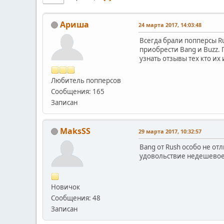
Ариша
24 марта 2017, 14:03:48
Всегда брали попперсы R
приобрести Bang и Buzz.
узнать отзывы тех кто их
Любитель попперсов
Сообщения: 165
Записан
MaksSS
29 марта 2017, 10:32:57
Bang от Rush особо не от
удовольствие недешевое и
Новичок
Сообщения: 48
Записан