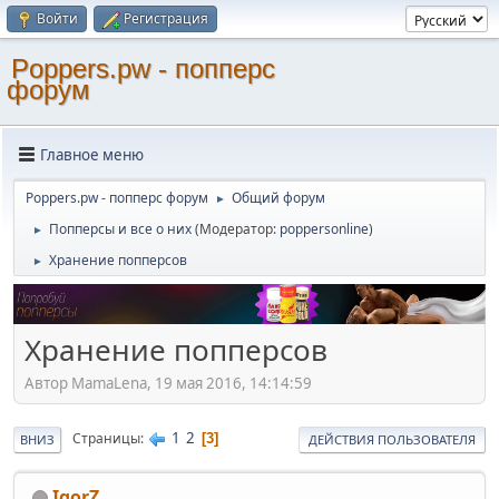
Войти
Регистрация
Poppers.pw - попперс
форум
Главное меню
Poppers.pw - попперс форум
Общий форум
►
Попперсы и все о них
(Модератор:
poppersonline
)
►
Хранение попперсов
►
Хранение попперсов
Автор MamaLena, 19 мая 2016, 14:14:59
1
2
Страницы
3
ВНИЗ
ДЕЙСТВИЯ ПОЛЬЗОВАТЕЛЯ
IgorZ