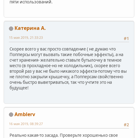
пяти использований.
Катерина А.
15 мая 2019, 21:33:23
#1
Скорее всего у вас просто совпадение ( не думаю что
Попперсы могут вызвать такие побочные эффекты), а на
счет хранения- желательно ставьте бутылочку в темное
место (в прохладное-но не холодильник), скорее всего
второй раз у вас не было никакого эффекта-потому что вы
не плотно закрыли крышечку, а Попперсам свойственно
очень быстро выветриваться, так что учтите это на
будущее!
Amblerv
16 мая 2019, 08:39:27
#2
Реально какая-то засада. Проверьте хорошенько свое