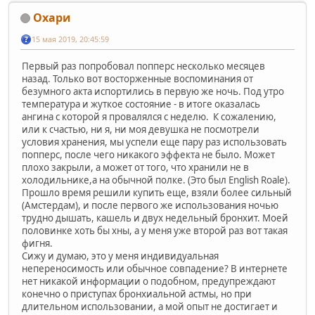
Охари
15 мая 2019, 20:45:59
Первый раз попробовал попперс несколько месяцев
назад. Только вот восторженные воспоминания от
безумного акта испортились в первую же ночь. Под утро
температура и жуткое состояние - в итоге оказалась
ангина с которой я провалялся с неделю. К сожалению,
или к счастью, ни я, ни моя девушка не посмотрели
условия хранения, мы успели еще пару раз использовать
попперс, после чего никакого эффекта не было. Может
плохо закрыли, а может от того, что хранили не в
холодильнике,а на обычной полке. (Это был English Roale).
Прошло время решили купить еще, взяли более сильный
(Амстердам), и после первого же использования ночью
трудно дышать, кашель и двух недельный бронхит. Моей
половинке хоть бы хны, а у меня уже второй раз вот такая
фигня.
Сижу и думаю, это у меня индивидуальная
непереносимость или обычное совпадение? В интернете
нет никакой информации о подобном, предупреждают
конечно о приступах бронхиальной астмы, но при
длительном использовании, а мой опыт не достигает и