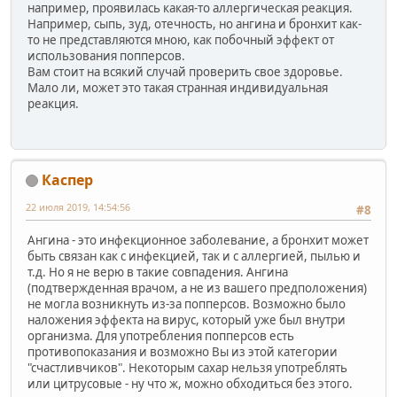
например, проявилась какая-то аллергическая реакция.
Например, сыпь, зуд, отечность, но ангина и бронхит как-
то не представляются мною, как побочный эффект от
использования попперсов.
Вам стоит на всякий случай проверить свое здоровье.
Мало ли, может это такая странная индивидуальная
реакция.
Каспер
22 июля 2019, 14:54:56
#8
Ангина - это инфекционное заболевание, а бронхит может
быть связан как с инфекцией, так и с аллергией, пылью и
т.д. Но я не верю в такие совпадения. Ангина
(подтвержденная врачом, а не из вашего предположения)
не могла возникнуть из-за попперсов. Возможно было
наложения эффекта на вирус, который уже был внутри
организма. Для употребления попперсов есть
противопоказания и возможно Вы из этой категории
"счастливчиков". Некоторым сахар нельзя употреблять
или цитрусовые - ну что ж, можно обходиться без этого.