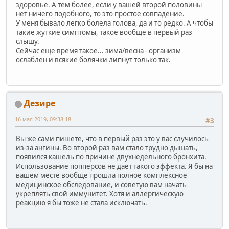
здоровье. А тем более, если у вашей второй половины
нет ничего подобного, то это простое совпадение.
У меня бывало легко болела голова, да и то редко. А чтобы
такие жуткие симптомы, такое вообще в первый раз
слышу.
Сейчас еще время такое... зима/весна - организм
ослаблен и всякие болячки липнут только так.
Дезире
16 мая 2019, 09:38:18
#3
Вы же сами пишете, что в первый раз это у вас случилось
из-за ангины. Во второй раз вам стало трудно дышать,
появился кашель по причине двухнедельного бронхита.
Использование попперсов не дает такого эффекта. Я бы на
вашем месте вообще прошла полное комплексное
медицинское обследование, и советую вам начать
укреплять свой иммунитет. Хотя и аллергическую
реакцию я бы тоже не стала исключать.