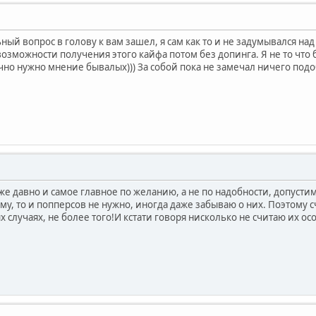
ный вопрос в голову к вам зашел, я сам как то и не задумывался над
возможности получения этого кайфа потом без допинга. Я не то что 
чно нужно мнение бывалых))) За собой пока не замечал ничего подо
е давно и самое главное по желанию, а не по надобности, допустим
му, то и попперсов не нужно, иногда даже забываю о них. Поэтому
 случаях, не более того!И кстати говоря нисколько не считаю их о