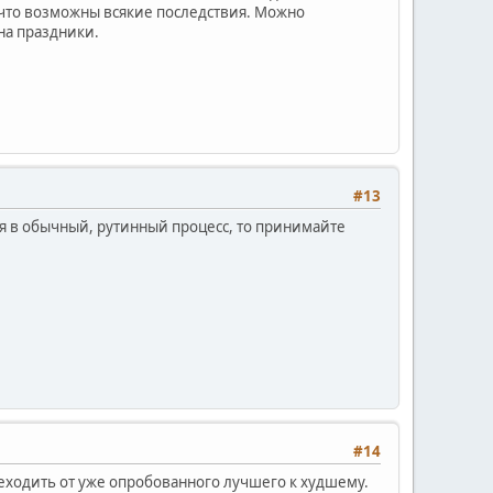
 что возможны всякие последствия. Можно
на праздники.
#13
ся в обычный, рутинный процесс, то принимайте
#14
реходить от уже опробованного лучшего к худшему.