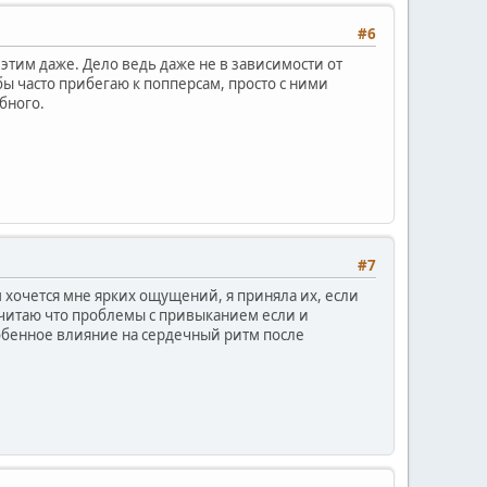
#6
 этим даже. Дело ведь даже не в зависимости от
бы часто прибегаю к попперсам, просто с ними
бного.
#7
 хочется мне ярких ощущений, я приняла их, если
 считаю что проблемы с привыканием если и
собенное влияние на сердечный ритм после