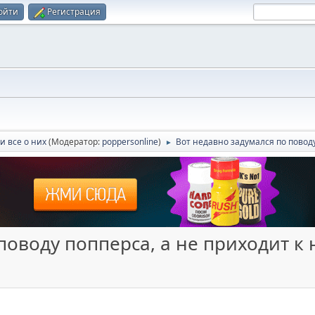
ойти
Регистрация
и все о них
(Модератор:
poppersonline
)
Вот недавно задумался по повод
►
поводу попперса, а не приходит к