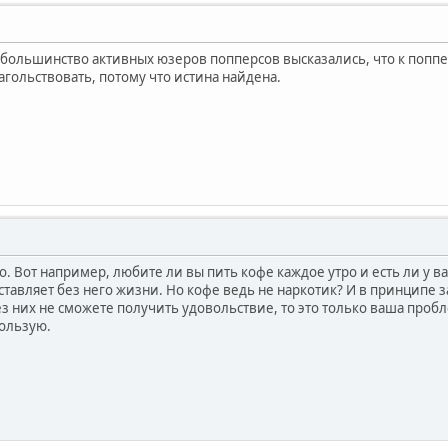
и большинство активных юзеров попперсов высказались, что к поппер
агольствовать, потому что истина найдена.
. Вот например, любите ли вы пить кофе каждое утро и есть ли у в
дставляет без него жизни. Но кофе ведь не наркотик? И в принципе 
з них не сможете получить удовольствие, то это только ваша пробл
ользую.