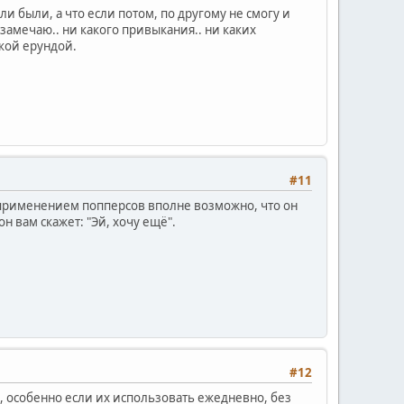
и были, а что если потом, по другому не смогу и
 замечаю.. ни какого привыкания.. ни каких
якой ерундой.
#11
с применением попперсов вполне возможно, что он
н вам скажет: "Эй, хочу ещё".
#12
, особенно если их использовать ежедневно, без