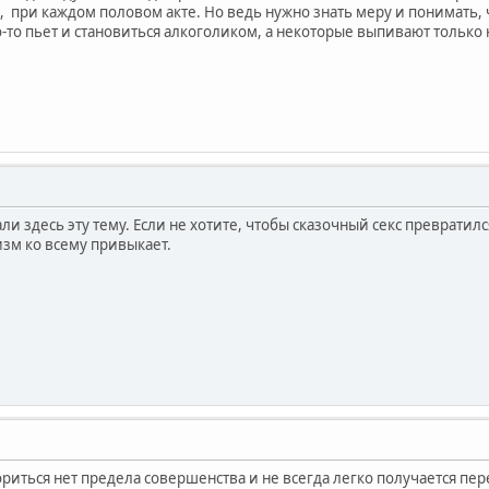
, при каждом половом акте. Но ведь нужно знать меру и понимать,
о-то пьет и становиться алкоголиком, а некоторые выпивают только 
и здесь эту тему. Если не хотите, чтобы сказочный секс превратил
зм ко всему привыкает.
ориться нет предела совершенства и не всегда легко получается пе