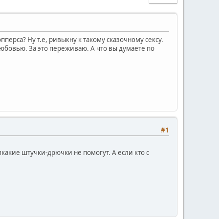
пперса? Ну т.е, ривыкну к такому сказочному сексу.
любовью. За это переживаю. А что вы думаете по
#1
икакие штучки-дрючки не помогут. А если кто с