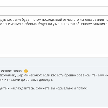
адумался, а не будет потом последствий от частого использования по
 заниматься любовью, будет ли у меня к тяга к обычному занятия 
 честное слово!
акомая акушер -гинеколог: если кто есть бревно бревном, так ему н
ми и глазами до оргазма доведёт.
буйте и наслаждайтесь. Сможете вы нормально и потом)