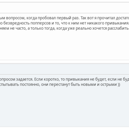
ым вопросом, когда пробовал первый раз. Так вот я прочитал достато
о безвредность попперсов и то, что к ним нет никакого привыкани
ем не часто, а только тогда, когда уже реально хочется расслабить
опросом задается. Если коротко, то привыкания не будет, если не б
спытывать постоянно, они перестанут быть новыми и острыми ))