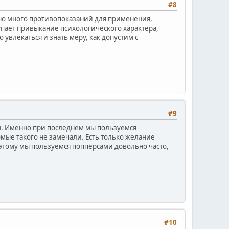
#8
очно много противопоказаний для применения,
упает привыкание психологического характера,
увлекаться и знать меру, как допустим с
#9
м. Именно при последнем мы пользуемся
омые такого не замечали. Есть только желание
оэтому мы пользуемся попперсами довольно часто,
#10