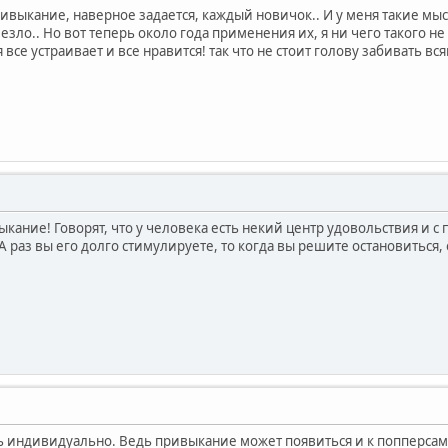
выкание, наверное задается, каждый новичок.. И у меня такие мысл
лезло.. Но вот теперь около года применения их, я ни чего такого не
все устраивает и все нравится! так что не стоит голову забивать вс
кание! Говорят, что у человека есть некий центр удовольствия и 
А раз вы его долго стимулируете, то когда вы решите остановиться, о
ь индивидуально. Ведь привыкание может появиться и к попперсам