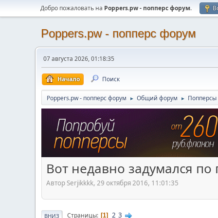
Добро пожаловать на
Poppers.pw - попперс форум
.
В
Poppers.pw - попперс форум
07 августа 2026, 01:18:35
Начало
Поиск
Poppers.pw - попперс форум
Общий форум
Попперсы 
►
►
Вот недавно задумался по 
Автор Serjikkkk, 29 октября 2016, 11:01:35
2
3
Страницы
1
ВНИЗ