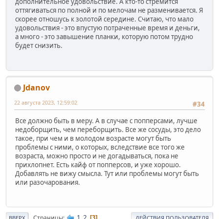
дополнительное удовольствие. А кто-то стремится
оттягиваться по полной и по мелочам не разменивается. Я
скорее отношусь к золотой середине. Считаю, что мало
удовольствия - это впустую потраченные время и деньги,
а много - это завышение планки, которую потом трудно
будет снизить.
Jdanov
22 августа 2023, 12:59:02
#34
Все должно быть в меру. А в случае с попперсами, лучше
недоборщить, чем переборщить. Все же сосуды, это дело
такое, при чем и в молодом возрасте могут быть
проблемы с ними, о которых, вследствие все того же
возраста, можно просто и не догадываться, пока не
прихлопнет. Есть кайф от попперсов, и уже хорошо.
Добавлять не вижу смысла. Тут или проблемы могут быть
или разочарования.
1
2
Страницы
3
ВВЕРХ
ДЕЙСТВИЯ ПОЛЬЗОВАТЕЛЯ