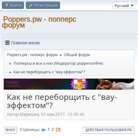
Войти
Регистрация
Poppers.pw - попперс
форум
Главное меню
Poppers.pw - попперс форум
Общий форум
►
Попперсы и все о них
(Модератор:
poppersonline
)
►
Как не переборщить с "вау-эффектом"?
►
Как не переборщить с "вау-
эффектом"?
Автор Маришка, 02 мая 2017, 10:36:46
1
2
Страницы
3
ВНИЗ
ДЕЙСТВИЯ ПОЛЬЗОВАТЕЛЯ