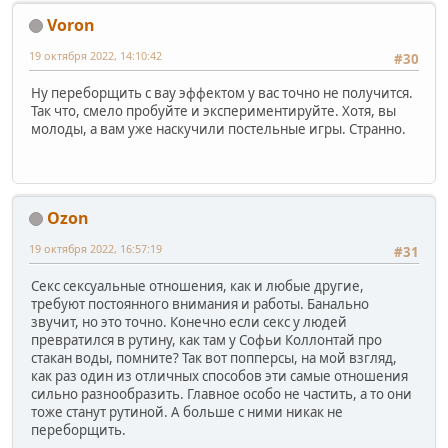
Voron
19 октября 2022, 14:10:42
#30
Ну переборщить с вау эффектом у вас точно не получится.
Так что, смело пробуйте и экспериментируйте. Хотя, вы
молоды, а вам уже наскучили постельные игры. Странно.
Ozon
19 октября 2022, 16:57:19
#31
Секс сексуальные отношения, как и любые другие,
требуют постоянного внимания и работы. Банально
звучит, но это точно. Конечно если секс у людей
превратился в рутину, как там у Софьи Коллонтай про
стакан воды, помните? Так вот попперсы, на мой взгляд,
как раз один из отличных способов эти самые отношения
сильно разнообразить. Главное особо не частить, а то они
тоже станут рутиной. А больше с ними никак не
переборщить.